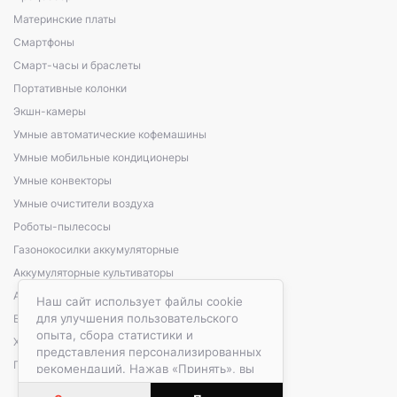
Материнские платы
Смартфоны
Смарт-часы и браслеты
Портативные колонки
Экшн-камеры
Умные автоматические кофемашины
Умные мобильные кондиционеры
Умные конвекторы
Умные очистители воздуха
Роботы-пылесосы
Газонокосилки аккумуляторные
Аккумуляторные культиваторы
Аккумуляторные кусторезы, сучкорезы
Наш сайт использует файлы cookie
для улучшения пользовательского
Варочные панели электрические
опыта, сбора статистики и
Холодильники автомобильные
представления персонализированных
Портативные зарядные станции
рекомендаций. Нажав «Принять», вы
даете согласие на обработку файлов