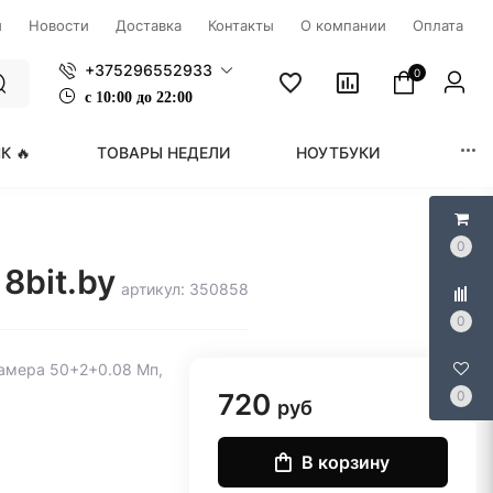
ы
Новости
Доставка
Контакты
О компании
Оплата
+375296552933
0
с
1
0:00 до 22:00
К 🔥
ТОВАРЫ НЕДЕЛИ
НОУТБУКИ
МОНИ
0
8bit.by
артикул: 350858
0
 камера 50+2+0.08 Мп,
720
0
руб
В корзину