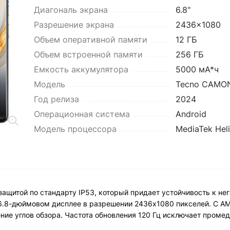
Диагональ экрана
6.8"
Разрешение экрана
2436x1080
Объем оперативной памяти
12 ГБ
Объем встроенной памяти
256 ГБ
Емкость аккумулятора
5000 мА*ч
Модель
Tecno CAMON
Год релиза
2024
Операционная система
Android
Модель процессора
MediaTek Hel
ащитой по стандарту IP53, который придает устойчивость к не
а 6.8-дюймовом дисплее в разрешении 2436x1080 пикселей. С 
ние углов обзора. Частота обновления 120 Гц исключает проме