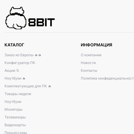
КАТАЛОГ
ИНФОРМАЦИЯ
Заказ из Европы 🔥🔥
О компании
Конфигуратор ПК
Новости
Акции %
Контакты
Ноутбуки 🔥
Политика конфиденциальност
Комплектующие для ПК 🔥
Товары недели
Ноутбуки
Мониторы
Телевизоры
Видеокарты
Процессоры