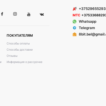
+37529655293
МТС
+3753368829
Whatsapp
Telegram
8bit.bel@gmail
ПОКУПАТЕЛЯМ
Способы оплаты
Способы доставки
Отзывы
и
Информация о рассрочке