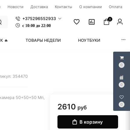
ы
Новости
Доставка
Контакты
О компании
Оплата
+375296552933
0
с
1
0:00 до 22:00
К 🔥
ТОВАРЫ НЕДЕЛИ
НОУТБУКИ
МОНИ
0
тикул: 354470
0
, камера 50+50+50 Мп,
2610
0
руб
В корзину