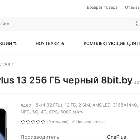
Возврат товара
Отзыв
КЦИИ %
НОУТБУКИ 🔥
КОМПЛЕКТУЮЩИЕ ДЛЯ П
6.82" Смартфон OnePlus 13 256 ГБ черный
us 13 256 ГБ черный 8bit.by
ар
ядер - 8x(4.32 ГГц), 12 ГБ, 2 SIM, AMOLED, 3168x1440
NFC, 5G, 4G, GPS, 6000 мА*ч
(0 отзывов)
Написать отзыв
Производитель
OnePlus