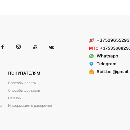
+37529655293
МТС
+3753368829
Whatsapp
Telegram
8bit.bel@gmail
ПОКУПАТЕЛЯМ
Способы оплаты
Способы доставки
Отзывы
и
Информация о рассрочке