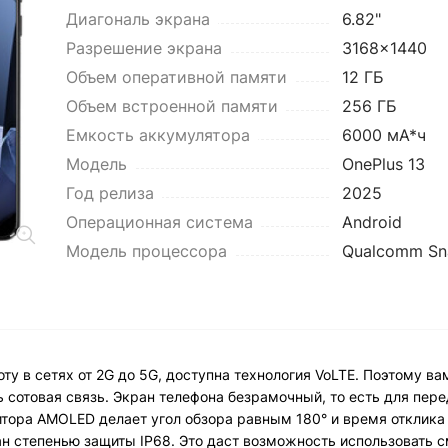
Диагональ экрана
6.82"
Разрешение экрана
3168x1440
Объем оперативной памяти
12 ГБ
Объем встроенной памяти
256 ГБ
Емкость аккумулятора
6000 мА*ч
Модель
OnePlus 13
Год релиза
2025
Операционная система
Android
Модель процессора
Qualcomm Sna
ту в сетях от 2G до 5G, доступна технология VoLTE. Поэтому ва
ть сотовая связь. Экран телефона безрамочный, то есть для пе
итора AMOLED делает угол обзора равным 180° и время отклика
н степенью защиты IP68. Это даст возможность использовать с