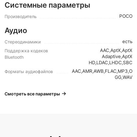
Системные параметры
POCO
Производитель
Аудио
есть
Стереодинамики
AAC,AptX,AptX
Поддержка кодеков
Adaptive,AptX
Bluetooth
HD,LDAC,LHDC,SBC
AAC,AMR,AWB,FLAC,MP3,O
Форматы аудиофайлов
GG,WAV
Смотреть все параметры