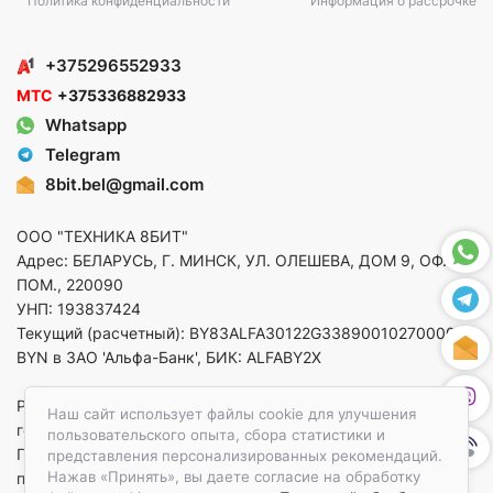
Политика конфиденциальности
Информация о рассрочке
+375296552933
МТС
+375336882933
Whatsapp
Telegram
8bit.bel@gmail.com
ООО "ТЕХНИКА 8БИТ"
Адрес: БЕЛАРУСЬ, Г. МИНСК, УЛ. ОЛЕШЕВА, ДОМ 9, ОФ. 5,
ПОМ., 220090
УНП: 193837424
Текущий (расчетный): BY83ALFA30122G33890010270000 в
BYN в ЗАО 'Альфа-Банк', БИК: ALFABY2X
Регистрация в торговом реестре от 14.08.2025 Минский
Наш сайт использует файлы cookie для улучшения
горисполком
пользовательского опыта, сбора статистики и
По вопросам защиты прав потребителей
представления персонализированных рекомендаций.
Нажав «Принять», вы даете согласие на обработку
приемная:+375173783412