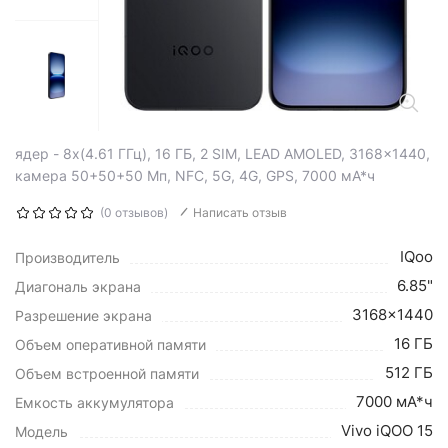
ядер - 8x(4.61 ГГц), 16 ГБ, 2 SIM, LEAD AMOLED, 3168x1440,
камера 50+50+50 Мп, NFC, 5G, 4G, GPS, 7000 мА*ч
(0 отзывов)
Написать отзыв
IQoo
Производитель
6.85"
Диагональ экрана
3168x1440
Разрешение экрана
16 ГБ
Объем оперативной памяти
512 ГБ
Объем встроенной памяти
7000 мА*ч
Емкость аккумулятора
Vivo iQOO 15
Модель