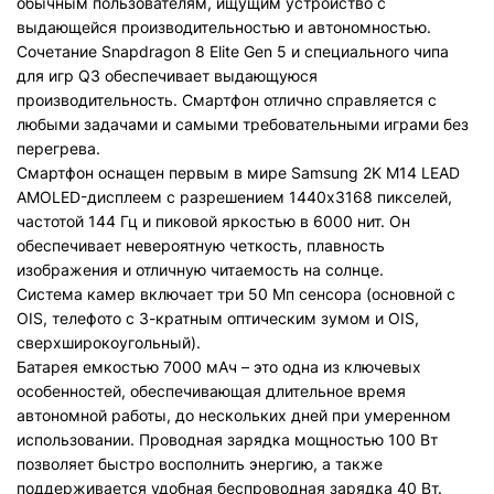
обычным пользователям, ищущим устройство с
выдающейся производительностью и автономностью.
Сочетание Snapdragon 8 Elite Gen 5 и специального чипа
для игр Q3 обеспечивает выдающуюся
производительность. Смартфон отлично справляется с
любыми задачами и самыми требовательными играми без
перегрева.
Смартфон оснащен первым в мире Samsung 2K M14 LEAD
AMOLED-дисплеем с разрешением 1440x3168 пикселей,
частотой 144 Гц и пиковой яркостью в 6000 нит. Он
обеспечивает невероятную четкость, плавность
изображения и отличную читаемость на солнце.
Система камер включает три 50 Мп сенсора (основной с
OIS, телефото с 3-кратным оптическим зумом и OIS,
сверхширокоугольный).
Батарея емкостью 7000 мАч – это одна из ключевых
особенностей, обеспечивающая длительное время
автономной работы, до нескольких дней при умеренном
использовании. Проводная зарядка мощностью 100 Вт
позволяет быстро восполнить энергию, а также
поддерживается удобная беспроводная зарядка 40 Вт.