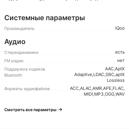
Системные параметры
IQoo
Производитель
Аудио
есть
Стереодинамики
нет
FM радио
AAC,AptX
Поддержка кодеков
Adaptive,LDAC,SBC,aptX
Bluetooth
Lossless
ACC,ALAC,AMR,APE,FLAC,
Форматы аудиофайлов
MIDI,MP3,OGG,WAV
Смотреть все параметры