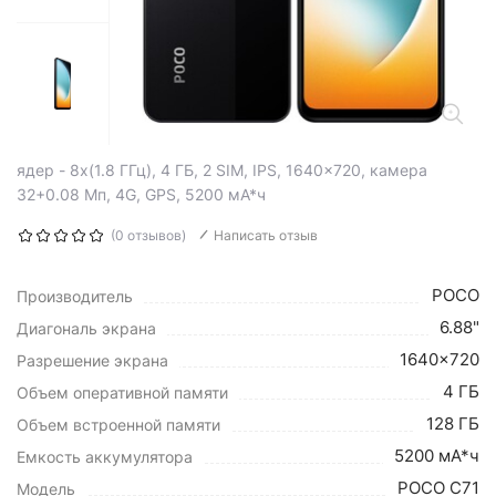
ядер - 8x(1.8 ГГц), 4 ГБ, 2 SIM, IPS, 1640x720, камера
32+0.08 Мп, 4G, GPS, 5200 мА*ч
(0 отзывов)
Написать отзыв
POCO
Производитель
6.88"
Диагональ экрана
1640x720
Разрешение экрана
4 ГБ
Объем оперативной памяти
128 ГБ
Объем встроенной памяти
5200 мА*ч
Емкость аккумулятора
POCO C71
Модель