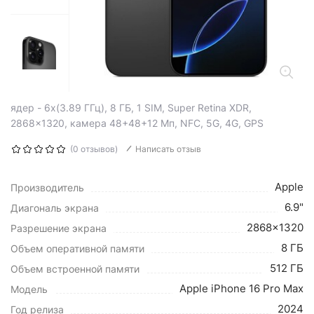
ядер - 6x(3.89 ГГц), 8 ГБ, 1 SIM, Super Retina XDR,
2868x1320, камера 48+48+12 Мп, NFC, 5G, 4G, GPS
(0 отзывов)
Написать отзыв
Apple
Производитель
6.9"
Диагональ экрана
2868x1320
Разрешение экрана
8 ГБ
Объем оперативной памяти
512 ГБ
Объем встроенной памяти
Apple iPhone 16 Pro Max
Модель
2024
Год релиза