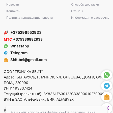
Новости
Способы доставки
Контакты
Отзывы
Политика конфиденциальности
Информация о рассрочке
+375296552933
МТС
+375336882933
Whatsapp
Telegram
8bit.bel@gmail.com
ООО "ТЕХНИКА 8БИТ"
Адрес: БЕЛАРУСЬ, Г. МИНСК, УЛ. ОЛЕШЕВА, ДОМ 9, ОФ. 5,
ПОМ., 220090
УНП: 193837424
Текущий (расчетный): BY83ALFA30122G33890010270000 в
BYN в ЗАО 'Альфа-Банк', БИК: ALFABY2X
Регистрация в торговом реестре от 14.08.2025 Минский
Наш сайт использует файлы cookie для улучшения