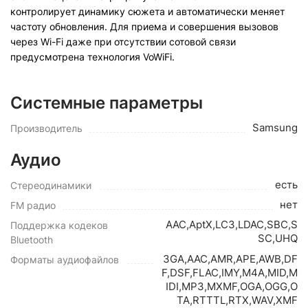
контролирует динамику сюжета и автоматически меняет
частоту обновления. Для приема и совершения вызовов
через Wi-Fi даже при отсутствии сотовой связи
предусмотрена технология VoWiFi.
Системные параметры
Samsung
Производитель
Аудио
есть
Стереодинамики
нет
FM радио
AAC,AptX,LC3,LDAC,SBC,S
Поддержка кодеков
SC,UHQ
Bluetooth
3GA,AAC,AMR,APE,AWB,DF
Форматы аудиофайлов
F,DSF,FLAC,IMY,M4A,MID,M
IDI,MP3,MXMF,OGA,OGG,O
TA,RTTTL,RTX,WAV,XMF