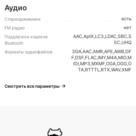
Аудио
есть
Стереодинамики
нет
FM радио
AAC,AptX,LC3,LDAC,SBC,S
Поддержка кодеков
SC,UHQ
Bluetooth
3GA,AAC,AMR,APE,AWB,DF
Форматы аудиофайлов
F,DSF,FLAC,IMY,M4A,MID,M
IDI,MP3,MXMF,OGA,OGG,O
TA,RTTTL,RTX,WAV,XMF
Смотреть все параметры