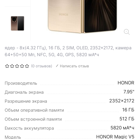
ядер - 8x(4.32 ГГц), 16 ГБ, 2 SIM, OLED, 2352x2172, камера
64+50+50 Мп, NFC, 5G, 4G, GPS, 5820 мА*ч
(0 отзывов)
Написать отзыв
HONOR
Производитель
7.95"
Диагональ экрана
2352x2172
Разрешение экрана
16 ГБ
Объем оперативной памяти
512 ГБ
Объем встроенной памяти
5820 мА*ч
Емкость аккумулятора
HONOR Magic V5
Модель