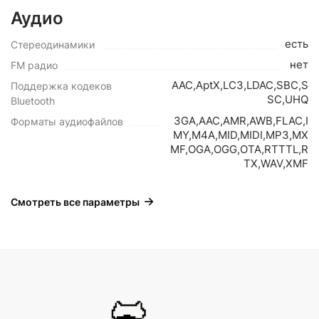
Аудио
есть
Стереодинамики
нет
FM радио
AAC,AptX,LC3,LDAC,SBC,S
Поддержка кодеков
SC,UHQ
Bluetooth
3GA,AAC,AMR,AWB,FLAC,I
Форматы аудиофайлов
MY,M4A,MID,MIDI,MP3,MX
MF,OGA,OGG,OTA,RTTTL,R
TX,WAV,XMF
Смотреть все параметры