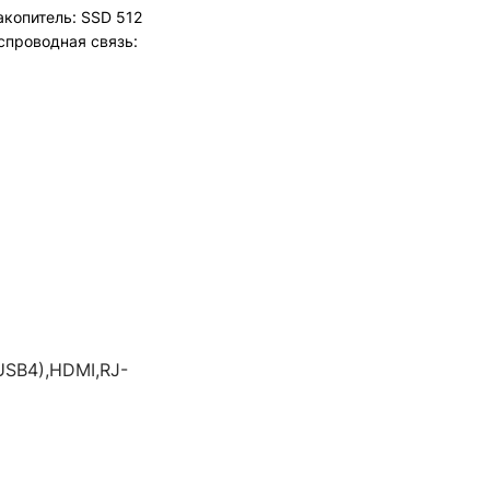
акопитель: SSD 512
еспроводная связь:
(USB4),HDMI,RJ-