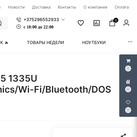
ы
Новости
Доставка
Контакты
О компании
Оплата
+375296552933
0
с
1
0:00 до 22:00
К 🔥
ТОВАРЫ НЕДЕЛИ
НОУТБУКИ
МОНИ
0
i5 1335U
ics/Wi-Fi/Bluetooth/DOS
0
0