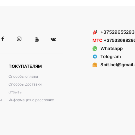
+37529655293
МТС
+3753368829
Whatsapp
Telegram
8bit.bel@gmail
ПОКУПАТЕЛЯМ
Способы оплаты
Способы доставки
Отзывы
и
Информация о рассрочке