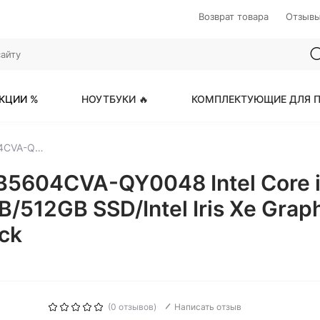
Возврат товара
Отзыв
КЦИИ %
НОУТБУКИ 🔥
КОМПЛЕКТУЮЩИЕ ДЛЯ П
ASUS ExpertBook B5 B5604CVA-QY0048 Intel Core i5 1335U 1300MHz/16"/2560x1600/8GB/512GB SSD/Intel Iris Xe Graphics/Wi-Fi/Bluetooth/DOS (90NX07A1-M001N0) Star Black
B5604CVA-QY0048 Intel Core 
12GB SSD/Intel Iris Xe Graph
ck
(0 отзывов)
Написать отзыв