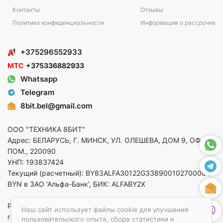
Контакты
Отзывы
Политика конфиденциальности
Информация о рассрочке
+375296552933
МТС
+375336882933
Whatsapp
Telegram
8bit.bel@gmail.com
ООО "ТЕХНИКА 8БИТ"
Адрес: БЕЛАРУСЬ, Г. МИНСК, УЛ. ОЛЕШЕВА, ДОМ 9, ОФ. 5,
ПОМ., 220090
УНП: 193837424
Текущий (расчетный): BY83ALFA30122G33890010270000 в
BYN в ЗАО 'Альфа-Банк', БИК: ALFABY2X
Регистрация в торговом реестре от 14.08.2025 Минский
Наш сайт использует файлы cookie для улучшения
горисполком
пользовательского опыта, сбора статистики и