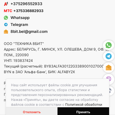
+375296552933
МТС
+375336882933
Whatsapp
Telegram
8bit.bel@gmail.com
ООО "ТЕХНИКА 8БИТ"
Адрес: БЕЛАРУСЬ, Г. МИНСК, УЛ. ОЛЕШЕВА, ДОМ 9, ОФ. 5,
ПОМ., 220090
УНП: 193837424
Текущий (расчетный): BY83ALFA30122G33890010270000 в
BYN в ЗАО 'Альфа-Банк', БИК: ALFABY2X
Регистрация в торговом реестре от 14.08.2025 Минский
Наш сайт использует файлы cookie для улучшения
горисполком
пользовательского опыта, сбора статистики и
По вопросам защиты прав потребителей
представления персонализированных рекомендаций.
Нажав «Принять», вы даете согласие на обработку
приемная:+375173783412
файлов cookie в соответствии с
Политикой обработки
файлов cookie.
Отклонить
Принять