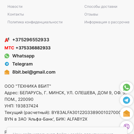
Новости
Способы доставки
Контакты
Отзывы
Политика конфиденциальности
Информация о рассрочке
+375296552933
МТС
+375336882933
Whatsapp
Telegram
8bit.bel@gmail.com
ООО "ТЕХНИКА 8БИТ"
Адрес: БЕЛАРУСЬ, Г. МИНСК, УЛ. ОЛЕШЕВА, ДОМ 9, ОФ. 5,
ПОМ., 220090
УНП: 193837424
Текущий (расчетный): BY83ALFA30122G33890010270000 в
BYN в ЗАО 'Альфа-Банк', БИК: ALFABY2X
Регистрация в торговом реестре от 14.08.2025 Минский