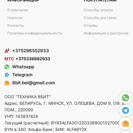
О компании
Способы оплаты
Новости
Способы доставки
Контакты
Отзывы
Политика конфиденциальности
Информация о рассрочке
+375296552933
МТС
+375336882933
Whatsapp
Telegram
8bit.bel@gmail.com
ООО "ТЕХНИКА 8БИТ"
Адрес: БЕЛАРУСЬ, Г. МИНСК, УЛ. ОЛЕШЕВА, ДОМ 9, ОФ. 5,
ПОМ., 220090
УНП: 193837424
Текущий (расчетный): BY83ALFA30122G33890010270000 в
BYN в ЗАО 'Альфа-Банк', БИК: ALFABY2X