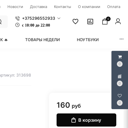
ы
Новости
Доставка
Контакты
О компании
Оплата
+375296552933
0
с
1
0:00 до 22:00
К 🔥
ТОВАРЫ НЕДЕЛИ
НОУТБУКИ
МОНИ
0
артикул: 313698
0
160
0
руб
В корзину