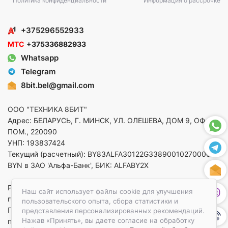
Политика конфиденциальности
Информация о рассрочке
+375296552933
МТС
+375336882933
Whatsapp
Telegram
8bit.bel@gmail.com
ООО "ТЕХНИКА 8БИТ"
Адрес: БЕЛАРУСЬ, Г. МИНСК, УЛ. ОЛЕШЕВА, ДОМ 9, ОФ. 5,
ПОМ., 220090
УНП: 193837424
Текущий (расчетный): BY83ALFA30122G33890010270000 в
BYN в ЗАО 'Альфа-Банк', БИК: ALFABY2X
Регистрация в торговом реестре от 14.08.2025 Минский
Наш сайт использует файлы cookie для улучшения
горисполком
пользовательского опыта, сбора статистики и
По вопросам защиты прав потребителей
представления персонализированных рекомендаций.
Нажав «Принять», вы даете согласие на обработку
приемная:+375173783412