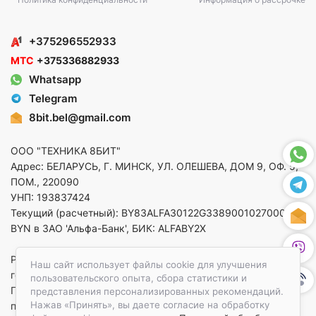
+375296552933
МТС
+375336882933
Whatsapp
Telegram
8bit.bel@gmail.com
ООО "ТЕХНИКА 8БИТ"
Адрес: БЕЛАРУСЬ, Г. МИНСК, УЛ. ОЛЕШЕВА, ДОМ 9, ОФ. 5,
ПОМ., 220090
УНП: 193837424
Текущий (расчетный): BY83ALFA30122G33890010270000 в
BYN в ЗАО 'Альфа-Банк', БИК: ALFABY2X
Регистрация в торговом реестре от 14.08.2025 Минский
Наш сайт использует файлы cookie для улучшения
горисполком
пользовательского опыта, сбора статистики и
По вопросам защиты прав потребителей
представления персонализированных рекомендаций.
Нажав «Принять», вы даете согласие на обработку
приемная:+375173783412