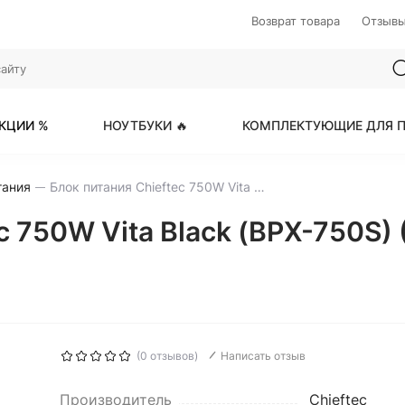
Возврат товара
Отзыв
КЦИИ %
НОУТБУКИ 🔥
КОМПЛЕКТУЮЩИЕ ДЛЯ П
тания
Блок питания Chieftec 750W Vita Black (BPX-750S) (16 Pin (PCIe 5.0 Connector Cable Details))
 750W Vita Black (BPX-750S) (
(0 отзывов)
Написать отзыв
Производитель
Chieftec