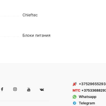
Chieftec
Блоки питания
+37529655293
МТС
+3753368829
Whatsapp
Telegram