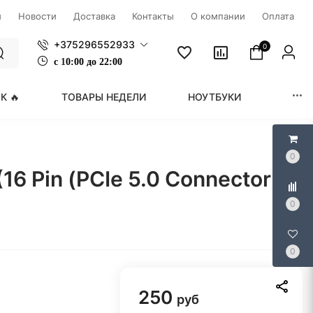
ы
Новости
Доставка
Контакты
О компании
Оплата
+375296552933
0
с
1
0:00 до 22:00
К 🔥
ТОВАРЫ НЕДЕЛИ
НОУТБУКИ
МОНИ
0
16 Pin (PCIe 5.0 Connector
0
0
250
руб