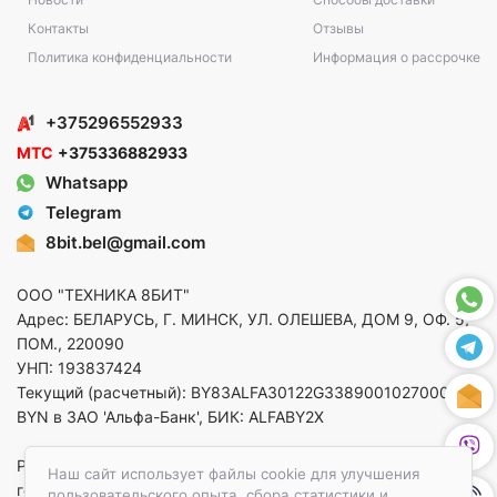
Контакты
Отзывы
Политика конфиденциальности
Информация о рассрочке
+375296552933
МТС
+375336882933
Whatsapp
Telegram
8bit.bel@gmail.com
ООО "ТЕХНИКА 8БИТ"
Адрес: БЕЛАРУСЬ, Г. МИНСК, УЛ. ОЛЕШЕВА, ДОМ 9, ОФ. 5,
ПОМ., 220090
УНП: 193837424
Текущий (расчетный): BY83ALFA30122G33890010270000 в
BYN в ЗАО 'Альфа-Банк', БИК: ALFABY2X
Регистрация в торговом реестре от 14.08.2025 Минский
Наш сайт использует файлы cookie для улучшения
горисполком
пользовательского опыта, сбора статистики и