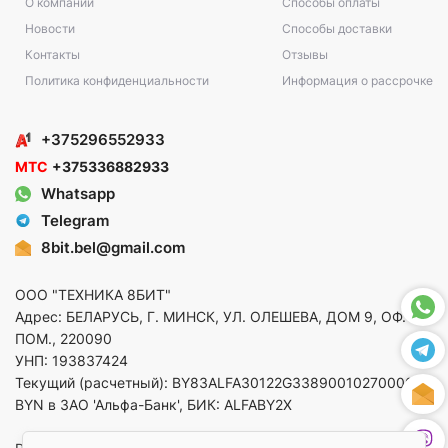
О компании
Способы оплаты
Новости
Способы доставки
Контакты
Отзывы
Политика конфиденциальности
Информация о рассрочке
+375296552933
МТС
+375336882933
Whatsapp
Telegram
8bit.bel@gmail.com
ООО "ТЕХНИКА 8БИТ"
Адрес: БЕЛАРУСЬ, Г. МИНСК, УЛ. ОЛЕШЕВА, ДОМ 9, ОФ. 5,
ПОМ., 220090
УНП: 193837424
Текущий (расчетный): BY83ALFA30122G33890010270000 в
BYN в ЗАО 'Альфа-Банк', БИК: ALFABY2X