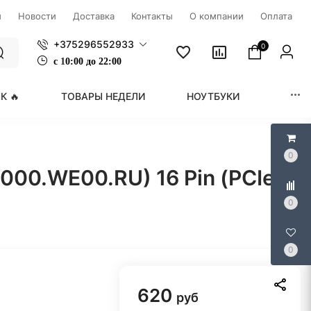
ы
Новости
Доставка
Контакты
О компании
Оплата
+375296552933
0
с
1
0:00 до 22:00
К 🔥
ТОВАРЫ НЕДЕЛИ
НОУТБУКИ
МОНИ
0
000.WE00.RU) 16 Pin (PCIe
0
0
620
руб