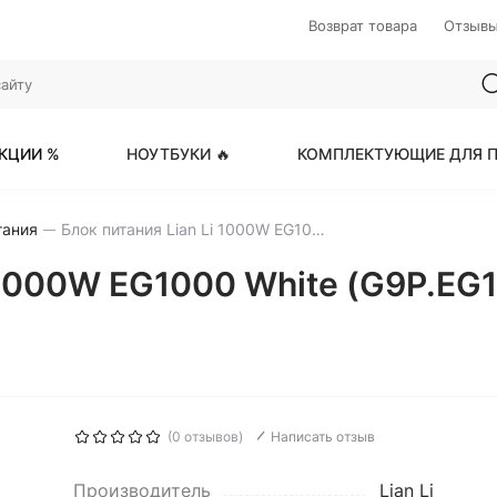
Возврат товара
Отзыв
КЦИИ %
НОУТБУКИ 🔥
КОМПЛЕКТУЮЩИЕ ДЛЯ П
тания
Блок питания Lian Li 1000W EG1000 White (G9P.EG1000.WE00.RU) 16 Pin (PCIe 5.1 Connector Cable Details)
 1000W EG1000 White (G9P.EG1
(0 отзывов)
Написать отзыв
Производитель
Lian Li