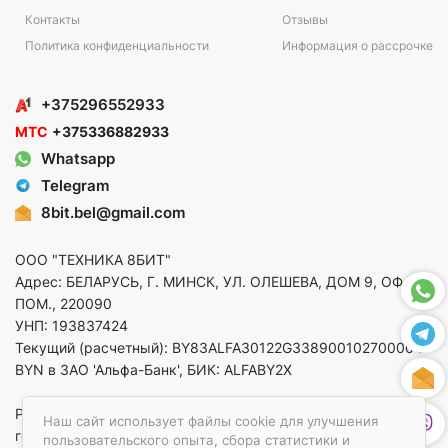
Контакты
Отзывы
Политика конфиденциальности
Информация о рассрочке
+375296552933
МТС
+375336882933
Whatsapp
Telegram
8bit.bel@gmail.com
ООО "ТЕХНИКА 8БИТ"
Адрес: БЕЛАРУСЬ, Г. МИНСК, УЛ. ОЛЕШЕВА, ДОМ 9, ОФ. 5,
ПОМ., 220090
УНП: 193837424
Текущий (расчетный): BY83ALFA30122G33890010270000 в
BYN в ЗАО 'Альфа-Банк', БИК: ALFABY2X
Регистрация в торговом реестре от 14.08.2025 Минский
Наш сайт использует файлы cookie для улучшения
горисполком
пользовательского опыта, сбора статистики и