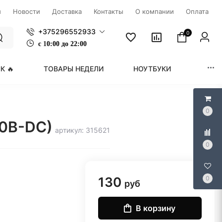
ы
Новости
Доставка
Контакты
О компании
Оплата
+375296552933
0
с
1
0:00 до 22:00
К 🔥
ТОВАРЫ НЕДЕЛИ
НОУТБУКИ
МОНИ
0
00B-DC)
артикул: 315621
0
130
0
руб
В корзину