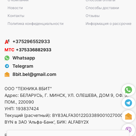
Новости
Способы доставки
Контакты
Отзывы
Политика конфиденциальности
Информация о рассрочке
+375296552933
МТС
+375336882933
Whatsapp
Telegram
8bit.bel@gmail.com
ООО "ТЕХНИКА 8БИТ"
Адрес: БЕЛАРУСЬ, Г. МИНСК, УЛ. ОЛЕШЕВА, ДОМ 9, ОФ. 5,
ПОМ., 220090
УНП: 193837424
Текущий (расчетный): BY83ALFA30122G33890010270000 в
BYN в ЗАО 'Альфа-Банк', БИК: ALFABY2X
Регистрация в торговом реестре от 14.08.2025 Минский