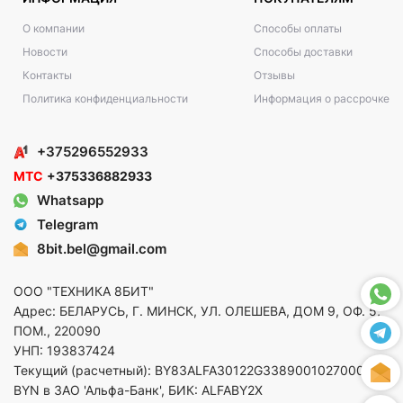
О компании
Способы оплаты
Новости
Способы доставки
Контакты
Отзывы
Политика конфиденциальности
Информация о рассрочке
+375296552933
МТС
+375336882933
Whatsapp
Telegram
8bit.bel@gmail.com
ООО "ТЕХНИКА 8БИТ"
Адрес: БЕЛАРУСЬ, Г. МИНСК, УЛ. ОЛЕШЕВА, ДОМ 9, ОФ. 5,
ПОМ., 220090
УНП: 193837424
Текущий (расчетный): BY83ALFA30122G33890010270000 в
BYN в ЗАО 'Альфа-Банк', БИК: ALFABY2X