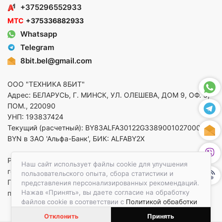
+375296552933
МТС
+375336882933
Whatsapp
Telegram
8bit.bel@gmail.com
ООО "ТЕХНИКА 8БИТ"
Адрес: БЕЛАРУСЬ, Г. МИНСК, УЛ. ОЛЕШЕВА, ДОМ 9, ОФ. 5,
ПОМ., 220090
УНП: 193837424
Текущий (расчетный): BY83ALFA30122G33890010270000 в
BYN в ЗАО 'Альфа-Банк', БИК: ALFABY2X
Регистрация в торговом реестре от 14.08.2025 Минский
Наш сайт использует файлы cookie для улучшения
горисполком
пользовательского опыта, сбора статистики и
По вопросам защиты прав потребителей
представления персонализированных рекомендаций.
Нажав «Принять», вы даете согласие на обработку
приемная:+375173783412
файлов cookie в соответствии с
Политикой обработки
файлов cookie.
Отклонить
Принять