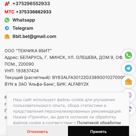
+375296552933
МТС
+375336882933
Whatsapp
Telegram
8bit.bel@gmail.com
ООО "ТЕХНИКА 8БИТ"
Адрес: БЕЛАРУСЬ, Г. МИНСК, УЛ. ОЛЕШЕВА, ДОМ 9, ОФ. 5,
ПОМ., 220090
УНП: 193837424
Текущий (расчетный): BY83ALFA30122G33890010270000 в
BYN в ЗАО 'Альфа-Банк', БИК: ALFABY2X
Регистрация в торговом реестре от 14.08.2025 Минский
Наш сайт использует файлы cookie для улучшения
горисполком
пользовательского опыта, сбора статистики и
По вопросам защиты прав потребителей
представления персонализированных рекомендаций.
Нажав «Принять», вы даете согласие на обработку
приемная:+375173783412
файлов cookie в соответствии с
Политикой обработки
файлов cookie.
Отклонить
Принять