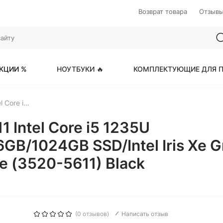
Возврат товара
Отзыв
КЦИИ %
НОУТБУКИ 🔥
КОМПЛЕКТУЮЩИЕ ДЛЯ П
DELL Vostro 3520-5611 Intel Core i5 1235U 1300MHz/15.6"/1920x1080/16GB/1024GB SSD/Intel Iris Xe Graphics/Wi-Fi/Bluetooth/Windows 11 Home (3520-5611) Black
 Intel Core i5 1235U
B/1024GB SSD/Intel Iris Xe G
e (3520-5611) Black
(0 отзывов)
Написать отзыв