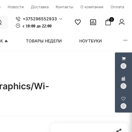
ы
Новости
Доставка
Контакты
О компании
Оплата
+375296552933
0
с
1
0:00 до 22:00
К 🔥
ТОВАРЫ НЕДЕЛИ
НОУТБУКИ
МОНИ
0
raphics/Wi-
0
0