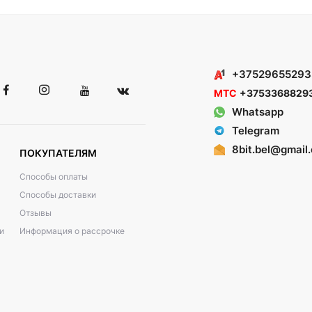
+37529655293
МТС
+3753368829
Whatsapp
Telegram
8bit.bel@gmail
ПОКУПАТЕЛЯМ
Способы оплаты
Способы доставки
Отзывы
и
Информация о рассрочке