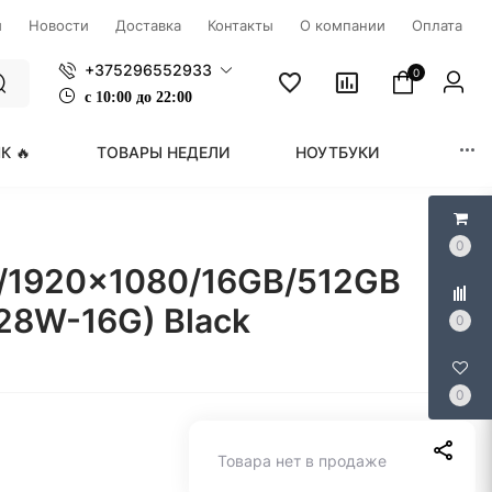
ы
Новости
Доставка
Контакты
О компании
Оплата
+375296552933
0
с
1
0:00 до 22:00
К 🔥
ТОВАРЫ НЕДЕЛИ
НОУТБУКИ
МОНИ
0
6"/1920x1080/16GB/512GB
028W-16G) Black
0
0
Товара нет в продаже