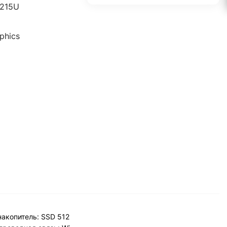
1215U
phics
накопитель: SSD 512