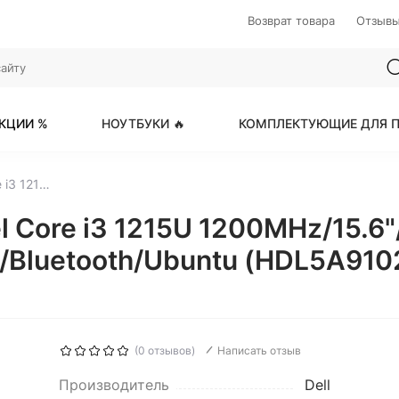
Возврат товара
Отзыв
КЦИИ %
НОУТБУКИ 🔥
КОМПЛЕКТУЮЩИЕ ДЛЯ П
DELL Vostro 3520 Intel Core i3 1215U 1200MHz/15.6"/1920x1080/16GB/512GB SSD/Intel UHD Graphics/Wi-Fi/Bluetooth/Ubuntu (HDL5A91028W-16G) Black
el Core i3 1215U 1200MHz/15.
Fi/Bluetooth/Ubuntu (HDL5A91
(0 отзывов)
Написать отзыв
Производитель
Dell