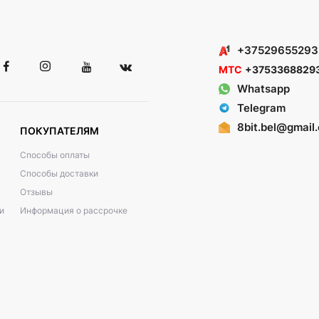
+37529655293
МТС
+3753368829
Whatsapp
Telegram
8bit.bel@gmail
ПОКУПАТЕЛЯМ
Способы оплаты
Способы доставки
Отзывы
и
Информация о рассрочке