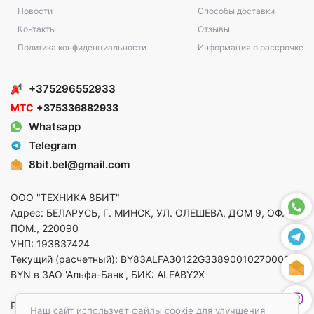
Новости
Способы доставки
Контакты
Отзывы
Политика конфиденциальности
Информация о рассрочке
+375296552933
МТС
+375336882933
Whatsapp
Telegram
8bit.bel@gmail.com
ООО "ТЕХНИКА 8БИТ"
Адрес: БЕЛАРУСЬ, Г. МИНСК, УЛ. ОЛЕШЕВА, ДОМ 9, ОФ. 5,
ПОМ., 220090
УНП: 193837424
Текущий (расчетный): BY83ALFA30122G33890010270000 в
BYN в ЗАО 'Альфа-Банк', БИК: ALFABY2X
Регистрация в торговом реестре от 14.08.2025 Минский
Наш сайт использует файлы cookie для улучшения