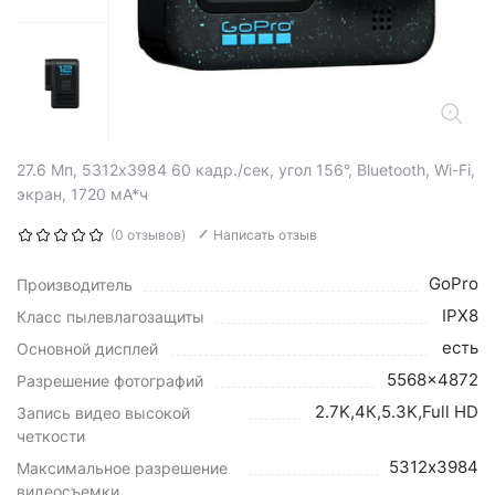
27.6 Мп, 5312х3984 60 кадр./сек, угол 156°, Bluetooth, Wi-Fi,
экран, 1720 мА*ч
(0 отзывов)
Написать отзыв
GoPro
Производитель
IPX8
Класс пылевлагозащиты
есть
Основной дисплей
5568x4872
Разрешение фотографий
2.7K,4К,5.3K,Full HD
Запись видео высокой
четкости
5312х3984
Максимальное разрешение
видеосъемки