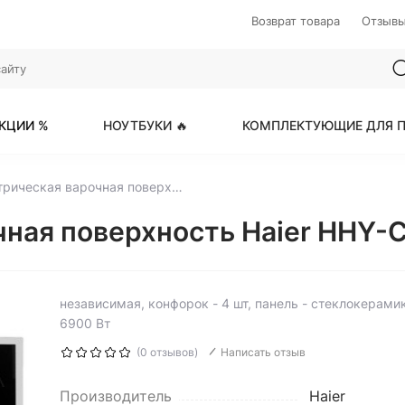
Возврат товара
Отзыв
КЦИИ %
НОУТБУКИ 🔥
КОМПЛЕКТУЮЩИЕ ДЛЯ П
Электрическая варочная поверхность Haier HHY-C64DFB
чная поверхность Haier HHY
независимая, конфорок - 4 шт, панель - стеклокерамик
6900 Вт
(0 отзывов)
Написать отзыв
Производитель
Haier