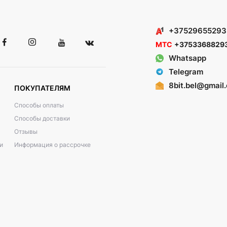
+37529655293
МТС
+3753368829
Whatsapp
Telegram
8bit.bel@gmail
ПОКУПАТЕЛЯМ
Способы оплаты
Способы доставки
Отзывы
и
Информация о рассрочке