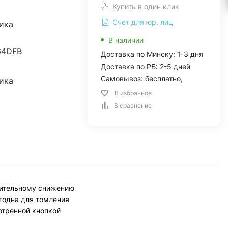
Купить в один клик
Счет для юр. лиц
ика
В наличии
64DFB
Доставка по Минску: 1-3 дня
Доставка по РБ: 2-5 дней
Самовывоз: бесплатно,
ика
В избранное
В сравнение
чительному снижению
игодна для томления
отренной кнопкой