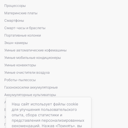
Процессоры
Материнские платы
Смартфоны
Смарт-часы и браслеты
Портативные колонки
Экшн-камеры
Умные автоматические кофемашины
Умные мобильные кондиционеры
Умные конвекторы
Умные очистители воздуха
Роботы-пылесосы
Газонокосилки аккумуляторные
Аккумуляторные культиваторы
Аккумуляторные кусторезы, сучкорезы
Наш сайт использует файлы cookie
для улучшения пользовательского
Варочные панели электрические
опыта, сбора статистики и
Холодильники автомобильные
представления персонализированных
Портативные зарядные станции
рекомендаций. Нажав «Принять», вы