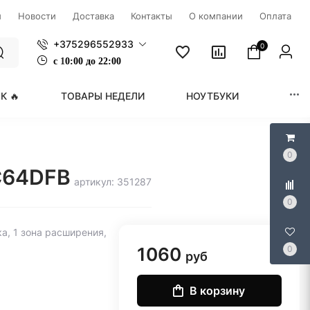
ы
Новости
Доставка
Контакты
О компании
Оплата
+375296552933
0
с
1
0:00 до 22:00
К 🔥
ТОВАРЫ НЕДЕЛИ
НОУТБУКИ
МОНИ
0
-C64DFB
артикул: 351287
0
а, 1 зона расширения,
1060
0
руб
В корзину