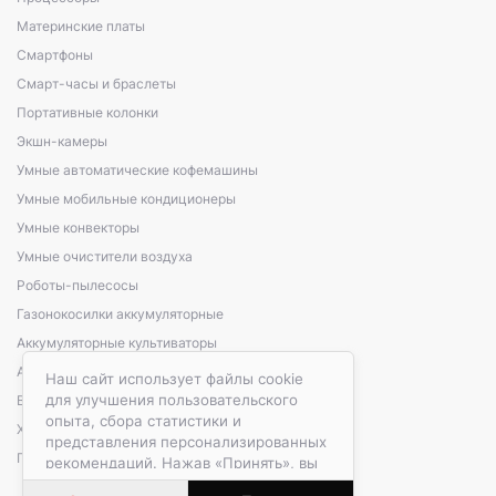
Материнские платы
Смартфоны
Смарт-часы и браслеты
Портативные колонки
Экшн-камеры
Умные автоматические кофемашины
Умные мобильные кондиционеры
Умные конвекторы
Умные очистители воздуха
Роботы-пылесосы
Газонокосилки аккумуляторные
Аккумуляторные культиваторы
Аккумуляторные кусторезы, сучкорезы
Наш сайт использует файлы cookie
для улучшения пользовательского
Варочные панели электрические
опыта, сбора статистики и
Холодильники автомобильные
представления персонализированных
Портативные зарядные станции
рекомендаций. Нажав «Принять», вы
даете согласие на обработку файлов