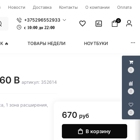
ы
Новости
Доставка
Контакты
О компании
Оплата
+375296552933
0
с
1
0:00 до 22:00
К 🔥
ТОВАРЫ НЕДЕЛИ
НОУТБУКИ
МОНИ
0
60 B
артикул: 352614
0
а, 1 зона расширения,
670
0
руб
В корзину