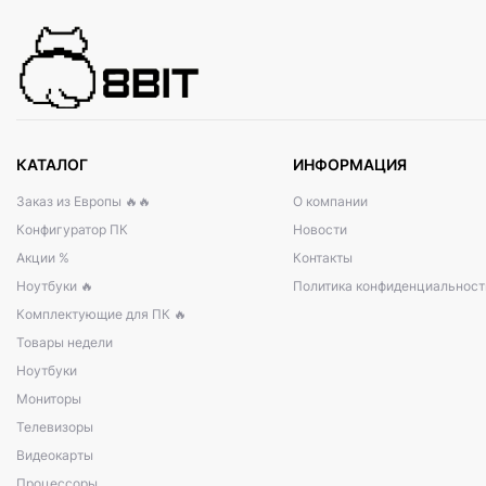
КАТАЛОГ
ИНФОРМАЦИЯ
Заказ из Европы 🔥🔥
О компании
Конфигуратор ПК
Новости
Акции %
Контакты
Ноутбуки 🔥
Политика конфиденциальност
Комплектующие для ПК 🔥
Товары недели
Ноутбуки
Мониторы
Телевизоры
Видеокарты
Процессоры