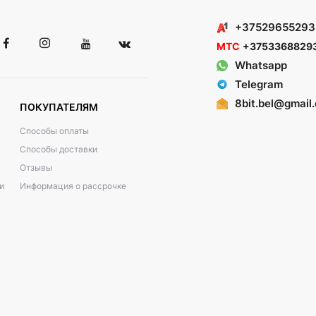
+37529655293
МТС
+3753368829
Whatsapp
Telegram
8bit.bel@gmail
ПОКУПАТЕЛЯМ
Способы оплаты
Способы доставки
Отзывы
и
Информация о рассрочке