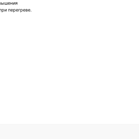
овышения
при перегреве.