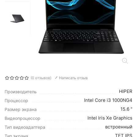
(0 отзывов)
Написать отзыв
HIPER
Производитель
Intel Core i3 1000NG4
Процессор
15.6 "
Размер экрана
Intel Iris Xe Graphics
Видеопроцессор
встроенный
Тип видеоадаптера
TFT IPS
Тип экрана