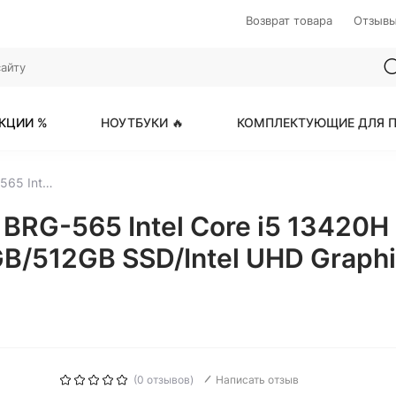
Возврат товара
Отзыв
КЦИИ %
НОУТБУКИ 🔥
КОМПЛЕКТУЮЩИЕ ДЛЯ П
Honor MagicBook X16 BRG-565 Intel Core i5 13420H 2100MHz/16"/1920x1200/16GB/512GB SSD/Intel UHD Graphics/Wi-Fi/Bluetooth/DOS (5301ALXN) Grey
BRG-565 Intel Core i5 13420H
/512GB SSD/Intel UHD Graphi
(0 отзывов)
Написать отзыв