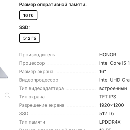
Размер оперативной памяти:
16 Гб
SSD:
512 Гб
Производитель
HONOR
Процессор
Intel Core i5
Размер экрана
16"
Видеопроцессор
Intel UHD Gra
Тип видеоадаптера
встроенный
Тип экрана
TFT IPS
Разрешение экрана
1920x1200
SSD
512 Гб
Тип памяти
LPDDR4X