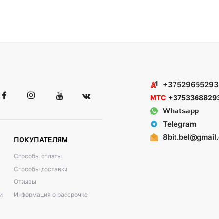
+37529655293
МТС
+3753368829
Whatsapp
Telegram
8bit.bel@gmail
ПОКУПАТЕЛЯМ
Способы оплаты
Способы доставки
Отзывы
и
Информация о рассрочке