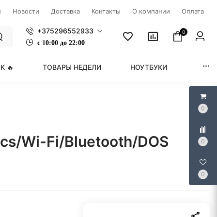
ы
Новости
Доставка
Контакты
О компании
Оплата
+375296552933
0
с
1
0:00 до 22:00
К 🔥
ТОВАРЫ НЕДЕЛИ
НОУТБУКИ
МОНИ
0
cs/Wi-Fi/Bluetooth/DOS
0
0