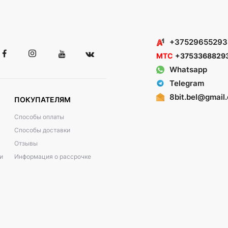
+37529655293
МТС
+3753368829
Whatsapp
Telegram
8bit.bel@gmail
ПОКУПАТЕЛЯМ
Способы оплаты
Способы доставки
Отзывы
и
Информация о рассрочке