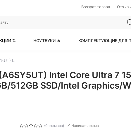
Возврат товара
Отзыв
КЦИИ %
НОУТБУКИ 🔥
КОМПЛЕКТУЮЩИЕ ДЛЯ П
HP EliteBook 840 G11 (A6SY5UT) Intel Core Ultra 7 155U 1700MHz/14"/1920x1200/16GB/512GB SSD/Intel Graphics/Wi-Fi/Bluetooth/Windows 11 Pro (Silver)
(A6SY5UT) Intel Core Ultra 7 1
/512GB SSD/Intel Graphics/Wi
(0 отзывов)
Написать отзыв