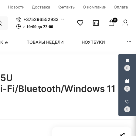
ы
Новости
Доставка
Контакты
О компании
Оплата
+375296552933
0
с
1
0:00 до 22:00
К 🔥
ТОВАРЫ НЕДЕЛИ
НОУТБУКИ
МОНИ
0
55U
-Fi/Bluetooth/Windows 11
0
0