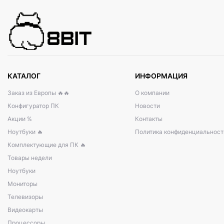
КАТАЛОГ
ИНФОРМАЦИЯ
Заказ из Европы 🔥🔥
О компании
Конфигуратор ПК
Новости
Акции %
Контакты
Ноутбуки 🔥
Политика конфиденциальност
Комплектующие для ПК 🔥
Товары недели
Ноутбуки
Мониторы
Телевизоры
Видеокарты
Процессоры