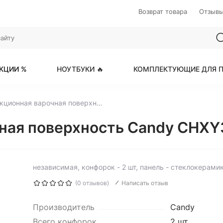
Возврат товара
Отзыв
КЦИИ %
НОУТБУКИ 🔥
КОМПЛЕКТУЮЩИЕ ДЛЯ П
Индукционная варочная поверхность Candy CHXY32NB
чная поверхность Candy CHX
независимая, конфорок - 2 шт, панель - стеклокерами
(0 отзывов)
Написать отзыв
Производитель
Candy
Всего конфорок
2 шт