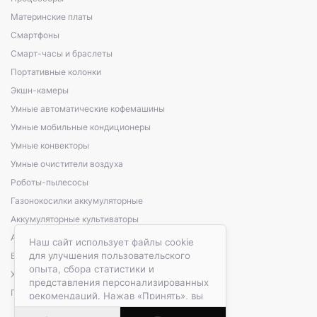
Материнские платы
Смартфоны
Смарт-часы и браслеты
Портативные колонки
Экшн-камеры
Умные автоматические кофемашины
Умные мобильные кондиционеры
Умные конвекторы
Умные очистители воздуха
Роботы-пылесосы
Газонокосилки аккумуляторные
Аккумуляторные культиваторы
Аккумуляторные кусторезы, сучкорезы
Наш сайт использует файлы cookie
для улучшения пользовательского
Варочные панели электрические
опыта, сбора статистики и
Холодильники автомобильные
представления персонализированных
Портативные зарядные станции
рекомендаций. Нажав «Принять», вы
даете согласие на обработку файлов