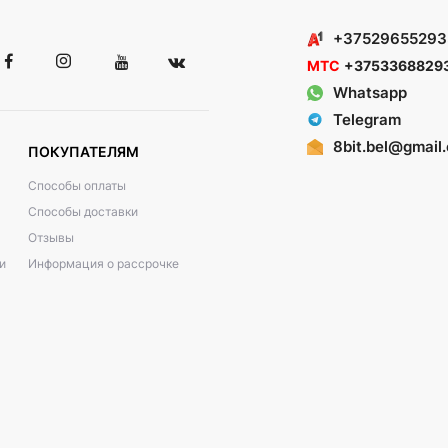
+37529655293
МТС
+3753368829
Whatsapp
Telegram
8bit.bel@gmail
ПОКУПАТЕЛЯМ
Способы оплаты
Способы доставки
Отзывы
и
Информация о рассрочке