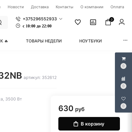
ы
Новости
Доставка
Контакты
О компании
Оплата
+375296552933
0
с
1
0:00 до 22:00
К 🔥
ТОВАРЫ НЕДЕЛИ
НОУТБУКИ
МОНИ
0
Y32NB
артикул: 352612
0
ка, 3500 Вт
630
0
руб
В корзину