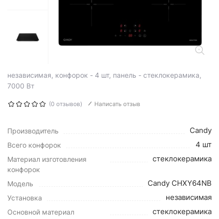
независимая, конфорок - 4 шт, панель - стеклокерамика,
7000 Вт
(0 отзывов)
Написать отзыв
Candy
Производитель
4 шт
Всего конфорок
стеклокерамика
Материал изготовления
конфорок
Candy CHXY64NB
Модель
независимая
Установка
стеклокерамика
Основной материал