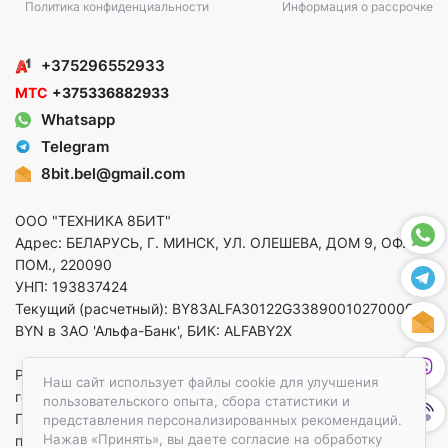
Политика конфиденциальности
Информация о рассрочке
+375296552933
МТС
+375336882933
Whatsapp
Telegram
8bit.bel@gmail.com
ООО "ТЕХНИКА 8БИТ"
Адрес: БЕЛАРУСЬ, Г. МИНСК, УЛ. ОЛЕШЕВА, ДОМ 9, ОФ. 5,
ПОМ., 220090
УНП: 193837424
Текущий (расчетный): BY83ALFA30122G33890010270000 в
BYN в ЗАО 'Альфа-Банк', БИК: ALFABY2X
Регистрация в торговом реестре от 14.08.2025 Минский
Наш сайт использует файлы cookie для улучшения
горисполком
пользовательского опыта, сбора статистики и
По вопросам защиты прав потребителей
представления персонализированных рекомендаций.
Нажав «Принять», вы даете согласие на обработку
приемная:+375173783412