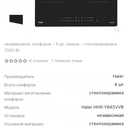
независимая, конфорок - 4 шт, панель - стеклокерамика,
7000 Вт
(0 отзывов)
Написать отзыв
Haier
Производитель
4 шт
Всего конфорок
стеклокерамика
Материал изготовления
конфорок
Haier HHX-Y64SVVB
Модель
независимая
Установка
стеклокерамика
Основной материал