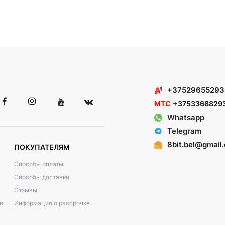
+37529655293
МТС
+3753368829
Whatsapp
Telegram
8bit.bel@gmail
ПОКУПАТЕЛЯМ
Способы оплаты
Способы доставки
Отзывы
и
Информация о рассрочке