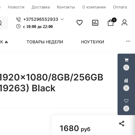
ы
Новости
Доставка
Контакты
О компании
Оплата
+375296552933
0
с
1
0:00 до 22:00
К 🔥
ТОВАРЫ НЕДЕЛИ
НОУТБУКИ
МОНИ
0
6"/1920x1080/8GB/256GB
19263) Black
0
0
1680
руб