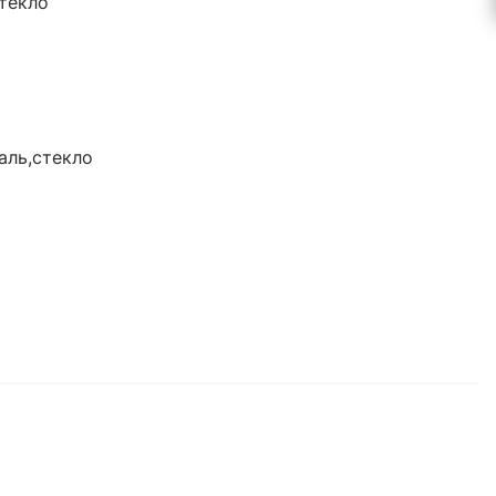
текло
аль,стекло