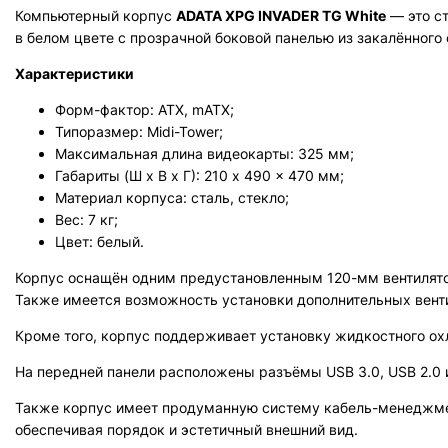
Компьютерный корпус
ADATA XPG INVADER TG White
— это с
в белом цвете с прозрачной боковой панелью из закалённог
Характеристики
Форм-фактор: ATX, mATX;
Типоразмер: Midi-Tower;
Максимальная длина видеокарты: 325 мм;
Габариты (Ш х В х Г): 210 x 490 x 470 мм;
Материал корпуса: сталь, стекло;
Вес: 7 кг;
Цвет: белый.
Корпус оснащён одним предустановленным 120-мм вентилято
Также имеется возможность установки дополнительных вент
Кроме того, корпус поддерживает установку жидкостного ох
На передней панели расположены разъёмы USB 3.0, USB 2.0
Также корпус имеет продуманную систему кабель-менеджмент
обеспечивая порядок и эстетичный внешний вид.