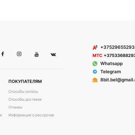
+37529655293
МТС
+3753368829
Whatsapp
Telegram
8bit.bel@gmail
ПОКУПАТЕЛЯМ
Способы оплаты
Способы доставки
Отзывы
и
Информация о рассрочке