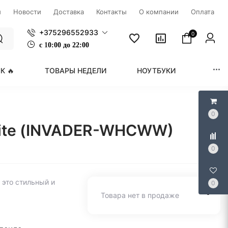
ы
Новости
Доставка
Контакты
О компании
Оплата
+375296552933
0
с
1
0:00 до 22:00
К 🔥
ТОВАРЫ НЕДЕЛИ
НОУТБУКИ
МОНИ
0
hite (INVADER-WHCWW)
0
это стильный и
0
Товара нет в продаже