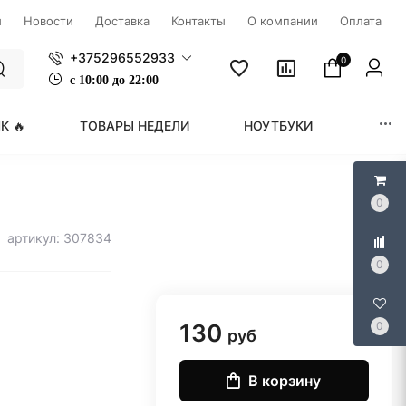
ы
Новости
Доставка
Контакты
О компании
Оплата
+375296552933
0
с
1
0:00 до 22:00
К 🔥
ТОВАРЫ НЕДЕЛИ
НОУТБУКИ
МОНИ
0
)
артикул: 307834
0
130
0
руб
В корзину