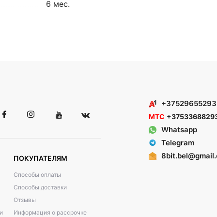
6 мес.
+37529655293
МТС
+3753368829
Whatsapp
Telegram
8bit.bel@gmail
ПОКУПАТЕЛЯМ
Способы оплаты
Способы доставки
Отзывы
и
Информация о рассрочке