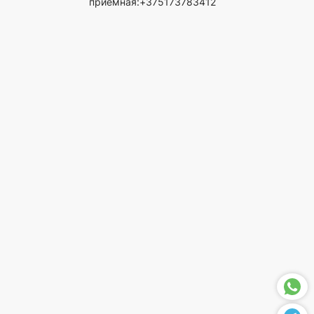
приемная:+375173783412