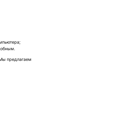
мпьютера;
добным.
. Мы предлагаем