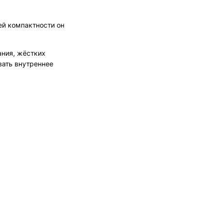
ей компактности он
ания, жёстких
вать внутреннее