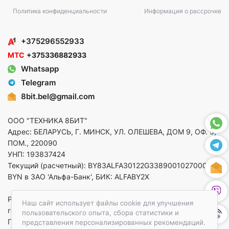
Политика конфиденциальности
Информация о рассрочке
+375296552933
МТС
+375336882933
Whatsapp
Telegram
8bit.bel@gmail.com
ООО "ТЕХНИКА 8БИТ"
Адрес: БЕЛАРУСЬ, Г. МИНСК, УЛ. ОЛЕШЕВА, ДОМ 9, ОФ. 5,
ПОМ., 220090
УНП: 193837424
Текущий (расчетный): BY83ALFA30122G33890010270000 в
BYN в ЗАО 'Альфа-Банк', БИК: ALFABY2X
Регистрация в торговом реестре от 14.08.2025 Минский
Наш сайт использует файлы cookie для улучшения
горисполком
пользовательского опыта, сбора статистики и
По вопросам защиты прав потребителей
представления персонализированных рекомендаций.