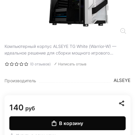
Компьютерный корпус ALSEYE TG White (Warrior-W) —
идеальное решение для сборки мощного игрового...
(0 отзывов)
Написать отзыв
ALSEYE
Производитель
140
руб
В корзину