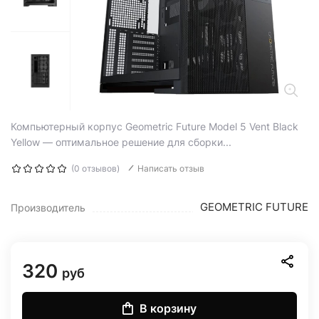
Компьютерный корпус Geometric Future Model 5 Vent Black
Yellow — оптимальное решение для сборки...
(0 отзывов)
Написать отзыв
GEOMETRIC FUTURE
Производитель
320
руб
В корзину