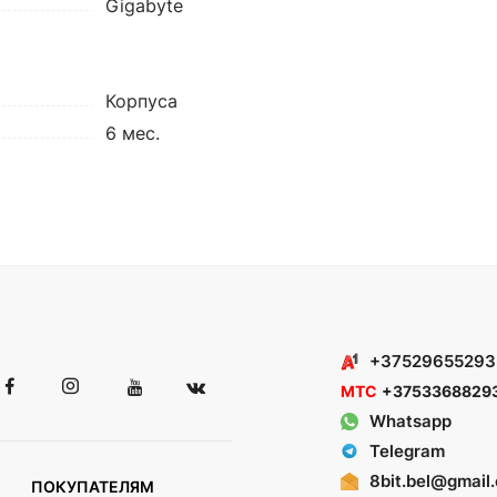
Gigabyte
Корпуса
6 мес.
+37529655293
МТС
+3753368829
Whatsapp
Telegram
8bit.bel@gmail
ПОКУПАТЕЛЯМ