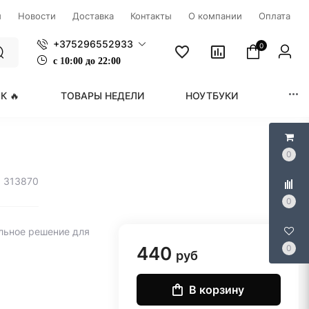
ы
Новости
Доставка
Контакты
О компании
Оплата
+375296552933
0
с
1
0:00 до 22:00
К 🔥
ТОВАРЫ НЕДЕЛИ
НОУТБУКИ
МОНИ
0
: 313870
0
льное решение для
440
0
руб
В корзину