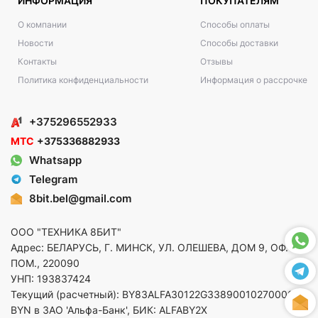
ИНФОРМАЦИЯ
ПОКУПАТЕЛЯМ
О компании
Способы оплаты
Новости
Способы доставки
Контакты
Отзывы
Политика конфиденциальности
Информация о рассрочке
+375296552933
МТС
+375336882933
Whatsapp
Telegram
8bit.bel@gmail.com
ООО "ТЕХНИКА 8БИТ"
Адрес: БЕЛАРУСЬ, Г. МИНСК, УЛ. ОЛЕШЕВА, ДОМ 9, ОФ. 5,
ПОМ., 220090
УНП: 193837424
Текущий (расчетный): BY83ALFA30122G33890010270000 в
BYN в ЗАО 'Альфа-Банк', БИК: ALFABY2X