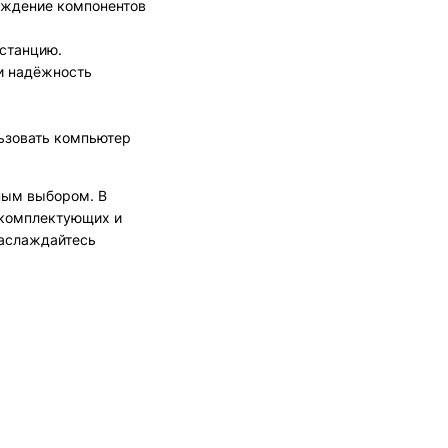
аждение компонентов
станцию.
 и надёжность
льзовать компьютер
ным выбором. В
 комплектующих и
наслаждайтесь