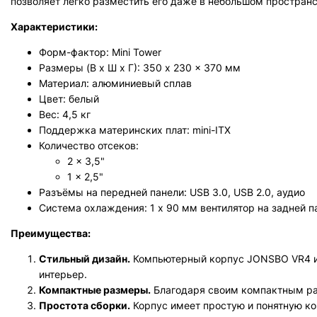
позволяет легко разместить его даже в небольшом пространс
Характеристики:
Форм-фактор: Mini Tower
Размеры (В х Ш х Г): 350 x 230 x 370 мм
Материал: алюминиевый сплав
Цвет: белый
Вес: 4,5 кг
Поддержка материнских плат: mini-ITX
Количество отсеков:
2 x 3,5"
1 x 2,5"
Разъёмы на передней панели: USB 3.0, USB 2.0, аудио
Система охлаждения: 1 х 90 мм вентилятор на задней п
Преимущества:
Стильный дизайн.
Компьютерный корпус JONSBO VR4 им
интерьер.
Компактные размеры.
Благодаря своим компактным ра
Простота сборки.
Корпус имеет простую и понятную ко