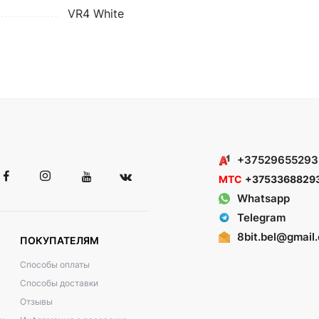
VR4 White
+37529655293
МТС
+3753368829
Whatsapp
Telegram
8bit.bel@gmail
ПОКУПАТЕЛЯМ
Способы оплаты
Способы доставки
Отзывы