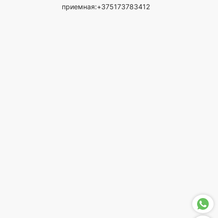
приемная:+375173783412