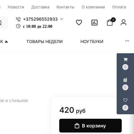
ы
Новости
Доставка
Контакты
О компании
Оплата
+375296552933
0
с
1
0:00 до 22:00
К 🔥
ТОВАРЫ НЕДЕЛИ
НОУТБУКИ
МОНИ
0
0
е и стильное
420
0
руб
В корзину