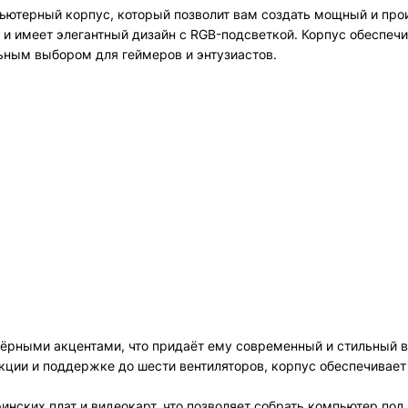
пьютерный корпус, который позволит вам создать мощный и пр
и имеет элегантный дизайн с RGB-подсветкой. Корпус обеспечи
льным выбором для геймеров и энтузиастов.
 чёрными акцентами, что придаёт ему современный и стильный в
кции и поддержке до шести вентиляторов, корпус обеспечивае
инских плат и видеокарт, что позволяет собрать компьютер под