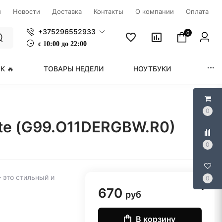
ы
Новости
Доставка
Контакты
О компании
Оплата
+375296552933
0
с
1
0:00 до 22:00
К 🔥
ТОВАРЫ НЕДЕЛИ
НОУТБУКИ
МОНИ
0
ite (G99.O11DERGBW.R0)
0
 это стильный и
0
670
руб
В корзину