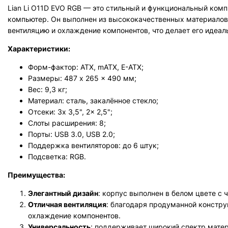
Lian Li O11D EVO RGB — это стильный и функциональный ком
компьютер. Он выполнен из высококачественных материалов 
вентиляцию и охлаждение компонентов, что делает его идеа
Характеристики:
Форм-фактор: ATX, mATX, E-ATX;
Размеры: 487 x 265 x 490 мм;
Вес: 9,3 кг;
Материал: сталь, закалённое стекло;
Отсеки: 3x 3,5", 2x 2,5";
Слоты расширения: 8;
Порты: USB 3.0, USB 2.0;
Поддержка вентиляторов: до 6 штук;
Подсветка: RGB.
Преимущества:
Элегантный дизайн
: корпус выполнен в белом цвете с
Отличная вентиляция
: благодаря продуманной констру
охлаждение компонентов.
Универсальность
: поддерживает широкий спектр матер