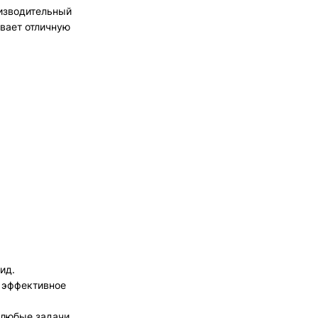
оизводительный
вает отличную
ид.
т эффективное
 любые задачи.